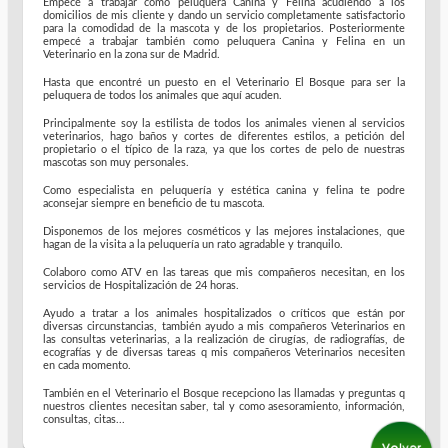
Empecé a trabajar como peluquera Canina y Felina acudiendo a los
domicilios de mis cliente y dando un servicio completamente satisfactorio
para la comodidad de la mascota y de los propietarios. Posteriormente
empecé a trabajar también como peluquera Canina y Felina en un
Veterinario en la zona sur de Madrid.
Hasta que encontré un puesto en el Veterinario El Bosque para ser la
peluquera de todos los animales que aquí acuden.
Principalmente soy la estilista de todos los animales vienen al servicios
veterinarios, hago baños y cortes de diferentes estilos, a petición del
propietario o el típico de la raza, ya que los cortes de pelo de nuestras
mascotas son muy personales.
Como especialista en peluquería y estética canina y felina te podre
aconsejar siempre en beneficio de tu mascota.
Disponemos de los mejores cosméticos y las mejores instalaciones, que
hagan de la visita a la peluquería un rato agradable y tranquilo.
Colaboro como ATV en las tareas que mis compañeros necesitan, en los
servicios de Hospitalización de 24 horas.
Ayudo a tratar a los animales hospitalizados o críticos que están por
diversas circunstancias, también ayudo a mis compañeros Veterinarios en
las consultas veterinarias, a la realización de cirugías, de radiografías, de
ecografías y de diversas tareas q mis compañeros Veterinarios necesiten
en cada momento.
También en el Veterinario el Bosque recepciono las llamadas y preguntas q
nuestros clientes necesitan saber, tal y como asesoramiento, información,
consultas, citas...