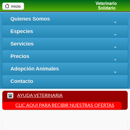
Quienes Somos
+
Especies
+
Servicios
+
Precios
+
Adopción Animales
+
Contacto
AYUDA VETERINARIA
CLIC AQUI PARA RECIBIR NUESTRAS OFERTAS