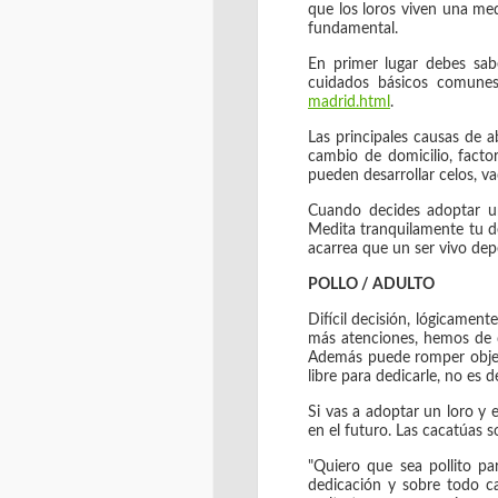
que los loros viven una me
fundamental.
En primer lugar debes sab
cuidados básicos comunes
madrid.html
.
Las principales causas de 
cambio de domicilio, facto
pueden desarrollar celos, v
Cuando decides adoptar un
Medita tranquilamente tu d
acarrea que un ser vivo dep
POLLO / ADULTO
Difícil decisión, lógicamen
más atenciones, hemos de d
Además puede romper objeto
libre para dedicarle, no es 
Si vas a adoptar un loro
en el futuro. Las cacatúas 
"Quiero que sea pollito par
dedicación y sobre todo c