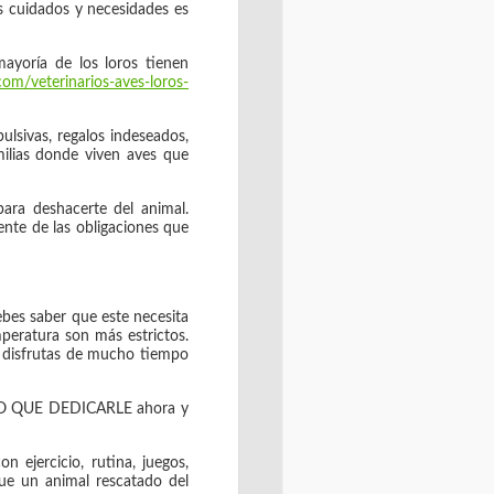
s cuidados y necesidades es
ayoría de los loros tienen
om/veterinarios-aves-loros-
lsivas, regalos indeseados,
milias donde viven aves que
ara deshacerte del animal.
nte de las obligaciones que
ebes saber que este necesita
peratura son más estrictos.
o disfrutas de mucho tiempo
MPO QUE DEDICARLE ahora y
n ejercicio, rutina, juegos,
ue un animal rescatado del