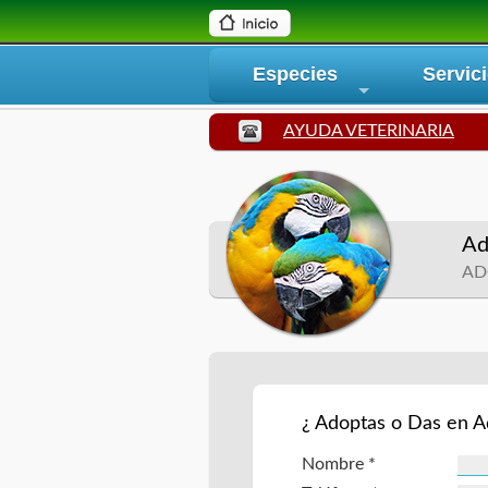
Especies
Servic
+
AYUDA VETERINARIA
Ad
AD
¿ Adoptas o Das en A
Nombre *