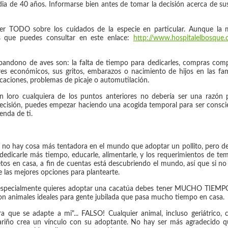
dia de 40 años. Informarse bien antes de tomar la decisión acerca de su
er TODO sobre los cuidados de la especie en particular. Aunque la m
 que puedes consultar en este enlace:
http://www.hospitalelbosque.c
abandono de aves son: la falta de tiempo para dedicarles, compras compu
res económicos, sus gritos, embarazos o nacimiento de hijos en las fa
acaciones, problemas de picaje o automutilación.
 loro cualquiera de los puntos anteriores no debería ser una razón p
ecisión, puedes empezar haciendo una acogida temporal para ser conscie
enda de ti.
te no hay cosa más tentadora en el mundo que adoptar un pollito, pero d
edicarle más tiempo, educarle, alimentarle, y los requerimientos de tem
s en casa, a fin de cuentas está descubriendo el mundo, así que si n
de las mejores opciones para plantearte.
 y especialmente quieres adoptar una cacatúa debes tener MUCHO TIE
son animales ideales para gente jubilada que pasa mucho tiempo en casa.
a que se adapte a mi"... FALSO! Cualquier animal, incluso geriátrico, co
ariño crea un vínculo con su adoptante. No hay ser más agradecido q