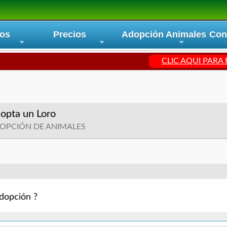
ios
Precios
Adopción Animales
Con
+
+
+
CLIC AQUI PARA
opta un Loro
OPCIÓN DE ANIMALES
dopción ?