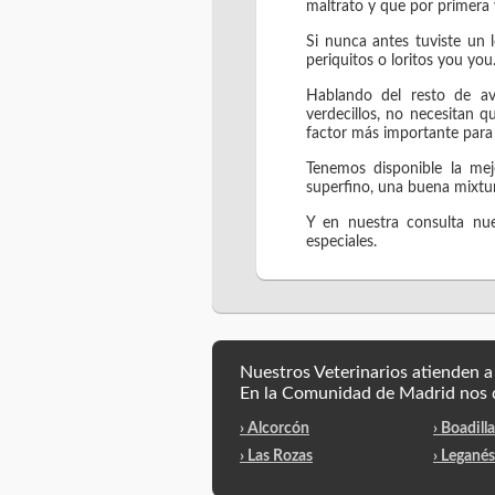
maltrato y que por primera 
Si nunca antes tuviste un 
periquitos o loritos you you
Hablando del resto de ave
verdecillos, no necesitan 
factor más importante para 
Tenemos disponible la me
superfino, una buena mixtu
Y en nuestra consulta nue
especiales.
Nuestros Veterinarios atienden 
En la Comunidad de Madrid nos 
› Alcorcón
› Boadill
› Las Rozas
› Leganés