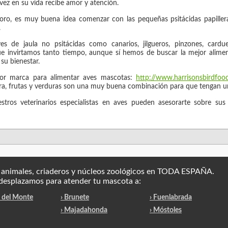
vez en su vida recibe amor y atención.
loro, es muy buena idea comenzar con las pequeñas psitácidas papiller
.
s de jaula no psitácidas como canarios, jilgueros, pinzones, carduel
que invirtamos tanto tiempo, aunque sí hemos de buscar la mejor aliment
su bienestar.
jor marca para alimentar aves mascotas:
http://www.harrisonsbirdfoo
ra, frutas y verduras son una muy buena combinación para que tengan u
stros veterinarios especialistas en aves pueden asesorarte sobre sus
a animales, criaderos y núcleos zoológicos en TODA ESPAÑA.
desplazamos para atender tu mascota a:
a del Monte
› Brunete
› Fuenlabrada
› Majadahonda
› Móstoles