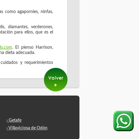
as como agapornies, ninfas,
is, diamantes, verderones,
ación para ellos, que es el
ds.com
. El pienso Harrison,
na dieta adecuada.
 cuidados y requerimientos
› Getafe
› Villaviciosa de Odón